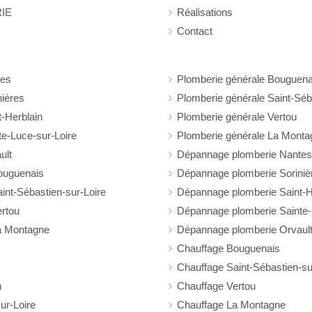
IE
Réalisations
Contact
tes
Plomberie générale Bouguena
nières
Plomberie générale Saint-Séb
t-Herblain
Plomberie générale Vertou
te-Luce-sur-Loire
Plomberie générale La Monta
ult
Dépannage plomberie Nantes
ouguenais
Dépannage plomberie Soriniè
nt-Sébastien-sur-Loire
Dépannage plomberie Saint-H
rtou
Dépannage plomberie Sainte-
a Montagne
Dépannage plomberie Orvaul
Chauffage Bouguenais
Chauffage Saint-Sébastien-su
n
Chauffage Vertou
ur-Loire
Chauffage La Montagne