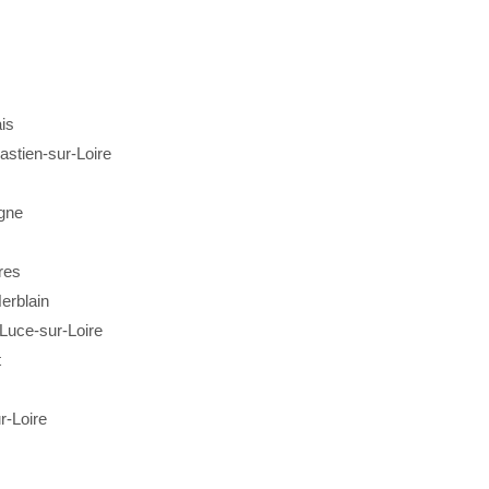
is
astien-sur-Loire
gne
res
erblain
Luce-sur-Loire
t
r-Loire