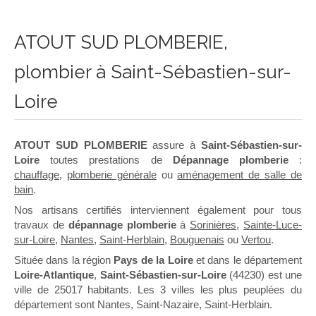
ATOUT SUD PLOMBERIE,
plombier à Saint-Sébastien-sur-
Loire
ATOUT SUD PLOMBERIE
assure à
Saint-Sébastien-sur-
Loire
toutes prestations de
Dépannage plomberie
:
chauffage
,
plomberie générale
ou
aménagement de salle de
bain
.
Nos artisans certifiés interviennent également pour tous
travaux de
dépannage plomberie
à
Sorinières
,
Sainte-Luce-
sur-Loire
,
Nantes
,
Saint-Herblain
,
Bouguenais
ou
Vertou
.
Située dans la région
Pays de la Loire
et dans le département
Loire-Atlantique
,
Saint-Sébastien-sur-Loire
(44230) est une
ville de 25017 habitants. Les 3 villes les plus peuplées du
département sont Nantes, Saint-Nazaire, Saint-Herblain.